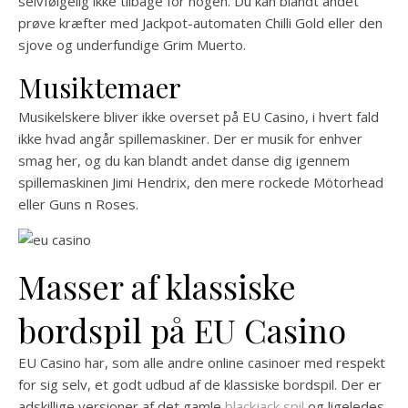
selvfølgelig ikke tilbage for nogen. Du kan blandt andet
prøve kræfter med Jackpot-automaten Chilli Gold eller den
sjove og underfundige Grim Muerto.
Musiktemaer
Musikelskere bliver ikke overset på EU Casino, i hvert fald
ikke hvad angår spillemaskiner. Der er musik for enhver
smag her, og du kan blandt andet danse dig igennem
spillemaskinen Jimi Hendrix, den mere rockede Mötorhead
eller Guns n Roses.
Masser af klassiske
bordspil på EU Casino
EU Casino har, som alle andre online casinoer med respekt
for sig selv, et godt udbud af de klassiske bordspil. Der er
adskillige versioner af det gamle
blackjack spil
og ligeledes