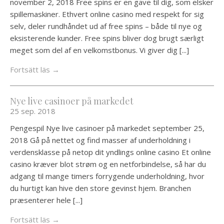
november 2, 2018 Free spins er en gave til dig, som elsker
spillemaskiner. Ethvert online casino med respekt for sig
selv, deler rundhåndet ud af free spins – både til nye og
eksisterende kunder. Free spins bliver dog brugt særligt
meget som del af en velkomstbonus. Vi giver dig [...]
Fortsätt läs →
Nye live casinoer på markedet
25 sep. 2018
Pengespil Nye live casinoer på markedet september 25,
2018 Gå på nettet og find masser af underholdning i
verdensklasse på netop dit yndlings online casino Et online
casino kræver blot strøm og en netforbindelse, så har du
adgang til mange timers forrygende underholdning, hvor
du hurtigt kan hive den store gevinst hjem. Branchen
præsenterer hele [...]
Fortsätt läs →